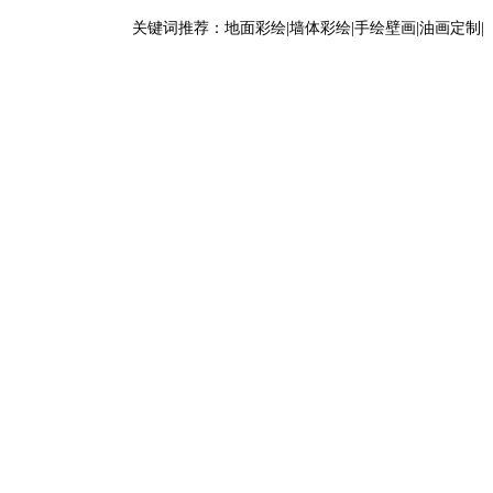
关键词推荐：地面彩绘|墙体彩绘|手绘壁画|油画定制|