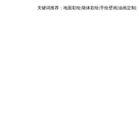
关键词推荐：地面彩绘|墙体彩绘|手绘壁画|油画定制|