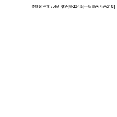
关键词推荐：地面彩绘|墙体彩绘|手绘壁画|油画定制|